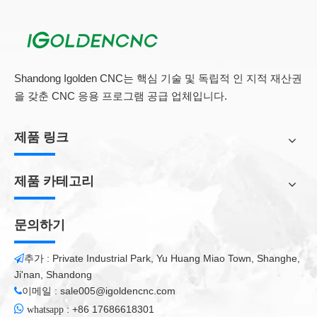
★ 고효율. 가벼운 무게 빔은 플랫 베드 레이저 커팅 머신의 빠른
작동을 보장하고 처리 효율을 향상 시키며 동시에 처리 품질을 보
장 ​​할 수 있습니다.
레이저 절단 기계의 고속 작동뿐만 아니라 레이저 절단 처리의 정
Shandong Igolden CNC는 핵심 기술 및 독립적 인 지적 재산권
확성과 효율성도 보장 될 수 있습니다.
을 갖춘 CNC 응용 프로그램 공급 업체입니다.
저렴한 레이저 커터의 서비스 수명과 정확성을 효과적으로 개선하
고 시간 비용을 줄이고 시간 손실을 줄입니다. 그리고 같은 시간 제
한을 사용한 후, 알루미늄 빔은 절단 정확도를 가장 많이 보장 할
제품 링크
수 있으며 동시에 고속 이동 중에 레이저 헤드의 운동 에너지를 완
화시킬 수 있습니다.
제품 카테고리
측면 회전 축
문의하기
추가 : Private Industrial Park, Yu Huang Miao Town, Shanghe,

Ji'nan, Shandong
이메일 :
sale005@igoldencnc.com


:
+86 17686618301
whatsapp