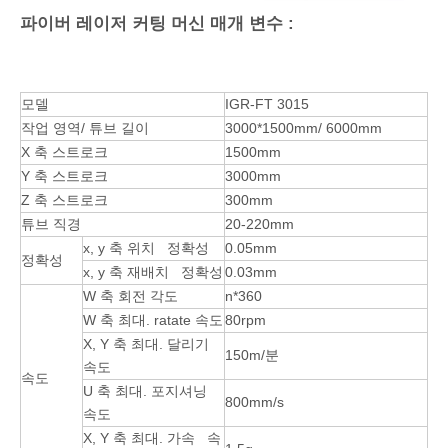
파이버 레이저 커팅 머신 매개 ​​변수 :
모델
IGR-FT 3015
작업 영역/ 튜브 길이
3000*1500mm/ 6000mm
X 축 스트로크
1500mm
Y 축 스트로크
3000mm
Z 축 스트로크
300mm
튜브 직경
20-220mm
x, y 축 위치 정확성
0.05mm
정확성
x, y 축 재배치 정확성
0.03mm
W 축 회전 각도
n*360
W 축 최대. ratate 속도
80rpm
X, Y 축 최대. 달리기
150m/분
속도
속도
U 축 최대. 포지셔닝
800mm/s
속도
X, Y 축 최대. 가속 속