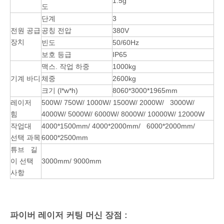
1.5g
도
단계
3
전원 공급
공칭 전압
380V
장치
빈도
50/60Hz
보호 등급
IP65
맥스. 작업 하중
1000kg
기계 바디
체중
2600kg
크기 (l*w*h)
8060*3000*1965mm
레이저
500W/ 750W/ 1000W/ 1500W/ 2000W/ 3000W/
힘
4000W/ 5000W/ 6000W/ 8000W/ 10000W/ 12000W
작업대
4000*1500mm/ 4000*2000mm/ 6000*2000mm/
선택 과목
6000*2500mm
튜브 길
이 선택
3000mm/ 9000mm
사항
파이버 레이저 커팅 머신 장점 :