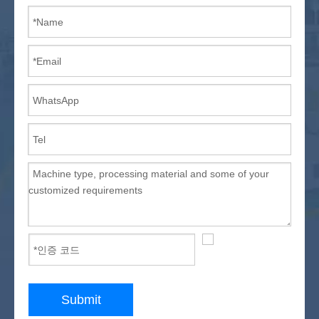
레이저 용접기
레이저 마킹 머신
CNC 플라즈마 절단기
CNC 진동 나이프 커터
단단한 나무 CNC 기계
최근 게시물
igoldencnc 회사 이름 및 사무실 주소 변경 통지
금속 재료 솔루션 용 섬유 레이저 마킹 기계
2022 캐비닛 제작을위한 최고의 CNC 기계
CNC 기계를 판매하는 저렴한 캐비닛
ATC 고장이있는 일반적인 CNC 라우터
ATC CNC 라우터 머신 스핀들 지터 솔루션
레이저 기계 청소 응용 프로그램
Submit
휴대용 CNC 플라즈마 절단 기계 중국