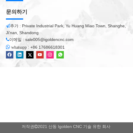
문의하기
추가 : Private Industrial Park, Yu Huang Miao Town, Shanghe,

Ji'nan, Shandong
이메일 :
sale005@igoldencnc.com


:
+86 17686618301
whatsapp
저작권
2021 산동 Igolden CNC 기술 유한 회사
