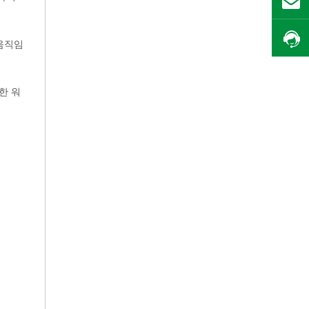
 움직임
한 워