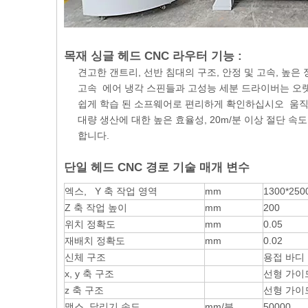
목재 싱글 헤드 CNC 라우터 기능 :
견고한 갠트리, 선반 침대의 구조, 안정 및 고속, 높은 
고속 에어 냉각 스핀들과 고성능 세분 드라이버는 오
쉽게 학습 된 소프웨어로 편리하게 확인하십시오 움직이
대량 생산에 대한 높은 효율성, 20m/분 이상 절단 속
합니다.
단일 헤드 CNC 경로 기술 매개 변수
엑스, Y 축 작업 영역
mm
1300*2500
Z 축 작업 높이
mm
200
위치 정확도
mm
0.05
재배치 정확도
mm
0.02
신체 구조
용접 바디
x, y 축 구조
선형 가이드
z 축 구조
선형 가이
맥스. 달리기 속도
mm/분
50000