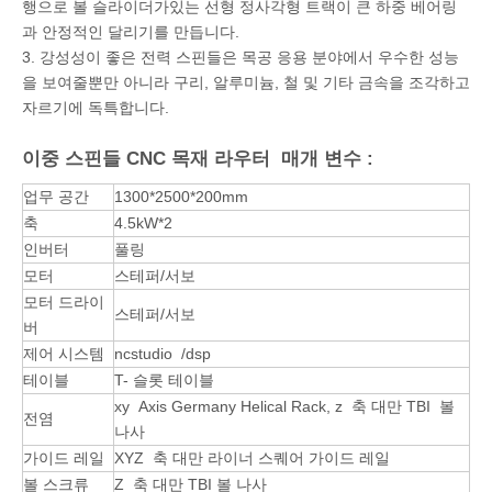
행으로 볼 슬라이더가있는 선형 정사각형 트랙이 큰 하중 베어링
과 안정적인 달리기를 만듭니다.
3. 강성성이 좋은 전력 스핀들은 목공 응용 분야에서 우수한 성능
을 보여줄뿐만 아니라 구리, 알루미늄, 철 및 기타 금속을 조각하고
자르기에 독특합니다.
이중 스핀들 CNC 목재 라우터 매개 변수 :
업무 공간
1300*2500*200mm
축
4.5kW*2
인버터
풀링
모터
스테퍼/서보
모터 드라이
스테퍼/서보
버
제어 시스템
ncstudio /dsp
테이블
T- 슬롯 테이블
xy Axis Germany Helical Rack, z 축 대만 TBI 볼
전염
나사
가이드 레일
XYZ 축 대만 라이너 스퀘어 가이드 레일
볼 스크류
Z 축 대만 TBI 볼 나사