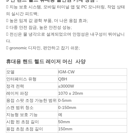
 지능 보호 시스템, 모바일 터미널 앱 및 PC 모니터링, 작업 상태
의 실시간 피드백;
 높은 임계 값 광학 부품, 더 나은 용접 효과;
 다중 안전 잠금, 높은 안전성 성능;
 전신은 물 냉각으로 설계되었으며 안정성은 내구성이 뛰어납니
다.
 gronomic 디자인, 편안하고 잡기 쉬운;
휴대용 핸드 헬드 레이저 머신 사양
모델
IGM-CW
인터페이스 유형
QBH
정격 전력
≤3000W
레이저 파장
1070 ± 20nm
용접 스팟 조정 가능한 범위
0-5mm
스캔 범위 청소
0-150mm
지능형 보호 기능
예
시합 된 초점 길이
50mm
용접 초점 초점 길이
150mm