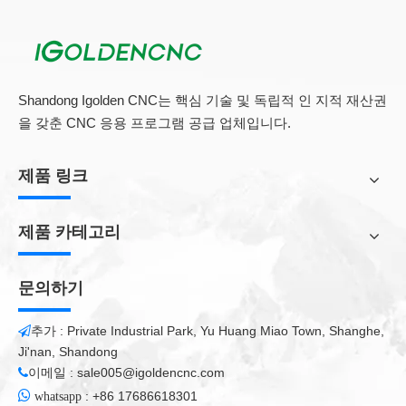
Shandong Igolden CNC는 핵심 기술 및 독립적 인 지적 재산권
을 갖춘 CNC 응용 프로그램 공급 업체입니다.
제품 링크
제품 카테고리
해당 산업
문의하기
• 복합재 산업 : 플라스틱 부품, 유리 플라스틱 부품, 고무 및
플라스틱 제품, 예컨대 다양한 복합 제품, 트리밍 및 펀칭.
추가 : Private Industrial Park, Yu Huang Miao Town, Shanghe,

• 곰팡이 산업 : GFRP 목재 금형, 주조 목재 금형, 수지 제
Ji'nan, Shandong
품, 점토 모델, 다양한 비금속 곰팡이 5 축 처리.
이메일 :
sale005@igoldencnc.com

• 세라믹 위생웨어 산업 : 석고 금형 5 축 처리, 다양한 석고

:
+86 17686618301
whatsapp