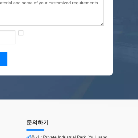
문의하기
추가 : Private Industrial Park, Yu Huang
