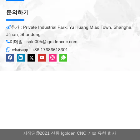
문의하기
추가 : Private Industrial Park, Yu Huang Miao Town, Shanghe,

Ji'nan, Shandong
이메일 :
sale005@igoldencnc.com


:
+86 17686618301
whatsapp
저작권
2021 산동 Igolden CNC 기술 유한 회사
