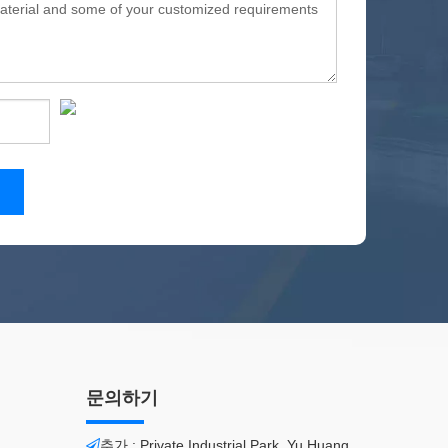
문의하기
추가 : Private Industrial Park, Yu Huang
