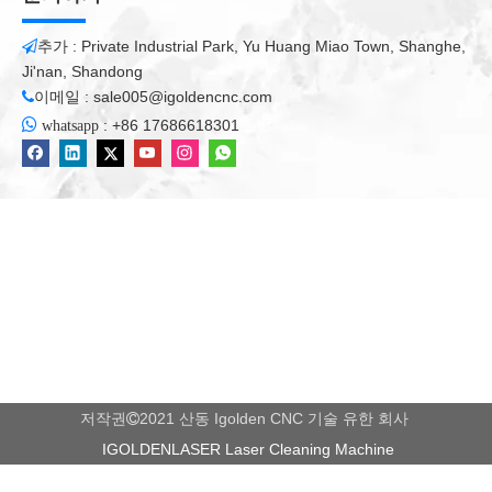
추가 : Private Industrial Park, Yu Huang Miao Town, Shanghe,

Ji'nan, Shandong
이메일 :
sale005@igoldencnc.com


:
+86 17686618301
whatsapp
저작권
2021 산동 Igolden CNC 기술 유한 회사

IGOLDENLASER Laser Cleaning Machine