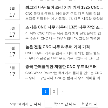
컴퓨터 프린터와 매우 흡사합니다. 첫째, CAD 프로
최고의 나무 도어 조각 기계 기계 1325 CNC 나무 라우터 가격
8월
그램의 컴퓨터에 설계가 생성 된 다음 CNC Wood
17
CNC 목재 라우터의 테이블은 주로 다른 처리 작업
Router로 전송되어 디자인의 하드 카피를 목재 블록
조각을 전달하는 데 사용됩니다. 다른 재료와 모양의
으로 만듭니다.
다른 작업 조각은 다른 처리 테이블을 선택해야합니
뜨거운 CNC 나무 라우터 1325 나무 작업 조각 조각 절단 기계 4.5kw
8월
다. 시장의 일반적인 처리 테이블에는 알루미늄 T-
17
이 목재 CNC 기계는 목공 조각 기계 산업을위한 입
Slot 작업대 및 T-Slot & Vacuum Table이 포함됩니
구 수준의 CNC 나무 라우터입니다. 그것은 저렴한
다. 알.
비용, 간단한 작동 및 편리한 유지 보수의 장점이 있
높은 전원 CNC 나무 라우터 기계 가격
8월
습니다. 이 CNC 목재 라우터는 3 개의 다른 축 (예 :
17
CNC 라우터 기계는 컴퓨터 제어에 의한 핸드 헬드
x, y, z 축)의 움직임을 수행하는 기능이 있습니다.
라우터와 관련된 CNC 우드 라우터입니다. 그리고
나무, 아크릴, PVC 보드, MDF, 대리석, 고무 보드, 플
중국 판매를위한 저렴한 CNC 우드 라우터 기계
8월
라스틱, 유리 및 거품, 크리스탈 등과 같은 다양한 재
17
CNC Wood Router는 목재에서 물체를 만드는 CNC
료를 조각하는 데 항상 사용됩니다. 완전한 유형의
라우터 도구입니다. CNC는 컴퓨터 수치 제어를 의
장점에 의존합니다.
미합니다. CNC는 3D 모션 제어용 데카르트 좌표계
(X, Y, Z)에서 작동합니다. 프로젝트의 일부는 CAD /
1
2
»
CAM 프로그램이있는 컴퓨터에서 설계된 다음 자동
으로자를 수 있습니다.
모두2페이지 입 니 다
쪽으로 갑 니 다.
확정 하 다