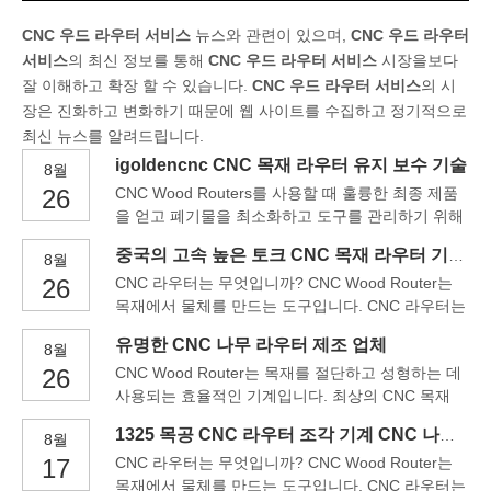
CNC 우드 라우터 서비스
뉴스와 관련이 있으며,
CNC 우드 라우터
서비스
의 최신 정보를 통해
CNC 우드 라우터 서비스
시장을보다
잘 이해하고 확장 할 수 있습니다.
CNC 우드 라우터 서비스
의 시
장은 진화하고 변화하기 때문에 웹 사이트를 수집하고 정기적으로
최신 뉴스를 알려드립니다.
igoldencnc CNC 목재 라우터 유지 보수 기술
8월
26
CNC Wood Routers를 사용할 때 훌륭한 최종 제품
을 얻고 폐기물을 최소화하고 도구를 관리하기 위해
알아야 할 사항이 몇 가지 있습니다. 귀하의 신청서
중국의 고속 높은 토크 CNC 목재 라우터 기계 가격
8월
에 사용할 비트 및 밀스가 어떤 비트와 밀스를 사용
26
CNC 라우터는 무엇입니까? CNC Wood Router는
할 수 없는지 알지 못합니다. igoldencnc에서 우리에
목재에서 물체를 만드는 도구입니다. CNC 라우터는
게 말하면 우리는 당신이 선택할 수 있도록 전문 지
컴퓨터 프린터와 매우 흡사합니다. 첫째, CAD 프로
식을 사용합니다.
유명한 CNC 나무 라우터 제조 업체
8월
그램의 컴퓨터에서 디자인이 생성 된 다음 CNC
26
CNC Wood Router는 목재를 절단하고 성형하는 데
Wood Router로 전송되어 디자인의 하드 카피를 W
사용되는 효율적인 기계입니다. 최상의 CNC 목재
의 블록으로 만듭니다.
라우터를 사용하는 가장 큰 장점은 폐기물을 최소화
1325 목공 CNC 라우터 조각 기계 CNC 나무 라우터
8월
하는 것입니다. 이는 결국 전반적인 생산성을 높이고
17
CNC 라우터는 무엇입니까? CNC Wood Router는
생산 시간을 10 배로 감소시킵니다. 숫자 제어는
목재에서 물체를 만드는 도구입니다. CNC 라우터는
CNC 목재 라우터를 돕습니다