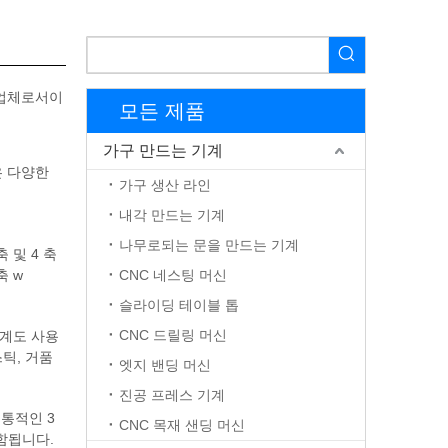
조업체로서이
모든 제품
가구 만드는 기계
은 다양한
가구 생산 라인
내각 만드는 기계
나무로되는 문을 만드는 기계
 및 4 축
축 w
CNC 네스팅 머신
슬라이딩 테이블 톱
CNC 드릴링 머신
기계도 사용
스틱, 거품
엣지 밴딩 머신
진공 프레스 기계
전통적인 3
CNC 목재 샌딩 머신
포함됩니다.