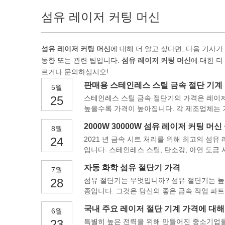
섬유 레이저 커팅 머신
섬유 레이저 커팅 머신
에 대해 더 알고 싶다면, 다음 기사가
동향 또는 관련 팁입니다.
섬유 레이저 커팅 머신
에 대한 더
르거나 문의하십시오!
판매용 스테인레스 스틸 금속 절단 기계
5월
25
스테인레스 스틸 금속 절단기의 가격은 레이저
높을수록 가격이 높아집니다. 각 제조업체는 기술,
2000W 30000W 섬유 레이저 커팅 머신
8월
24
2021 년 금속 시트 처리를 위해 최고의 섬유 
입니다. 스테인레스 스틸, 탄소강, 아연 도금 
다.
자동 화학 섬유 절단기 가격
7월
28
섬유 절단기는 무엇입니까? 섬유 절단기는 높은
종입니다. 그것은 당신의 좋은 금속 작업 파
(부터
국내 주요 레이저 절단 기계 가격에 대
6월
23
특별히 높은 전력을 위해 만들어진 중소기업을위