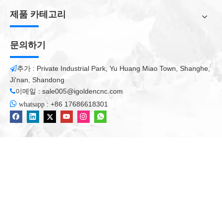
니다.
제품 카테고리
폼 조각 기계 스핀들의 소음이 여러 가지 이유가있을 수 있습니다.
스핀들 모터의 품질이 좋지 않은 품질 문제 외에도 발포체 조각 기
문의하기
계 스핀들의 장기간 사용으로 인한 마모가 더 심각하게 소음을 발
생시킵니다. 따라서 특별한 표적 검사 작업 후 발포체 조각 기계의
추가 : Private Industrial Park, Yu Huang Miao Town, Shanghe,
스핀들 모터와 관련된 것으로 판단되면 비정상적인 소음은 해당

Ji'nan, Shandong
품질을 특정 품질을 상징하기 때문에 분해, 수리 또는 대체해야합
이메일 :
sale005@igoldencnc.com
니다. 정도. 숨겨진 안전 위험을 진지하게 받아 들여야합니다.


:
+86 17686618301
whatsapp
일반적으로 폼 조각 기계의 작동 샤프트에 해당하는 비정상적인
노이즈는 일반적으로 발포 조각 기계의 샤프트가 부적절한 세척,
긴밀한 연결 및 공의 마모와 같은 문제가 있기 때문입니다. 해당 청
소 및 윤활 작업을 수행하고, 공을 대체하여 폼 조각 기계의 소음을
효과적으로 줄일 수 있습니다.
매개 변수 구성
설명
매개 변수
업무 공
1300 * 3700 * 1200mm.