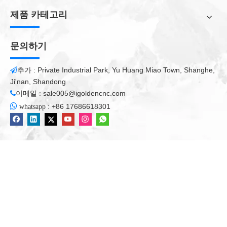
크리스트를 유지합니다.
CNC 기계
당신의 공장에서 원활하게 실행
제품 카테고리
됩니다. 예약 된 CNC 라우터 유지 관리는 값 비싼 가동 중지 시간
을 피할 수 있으므로 이러한 중요한 단계를 건너 뛸 수 없습니다.
문의하기
1. 일일
추가 : Private Industrial Park, Yu Huang Miao Town, Shanghe,

모든 파편을 닦아내십시오. (모든 부분 후에 가압 공기를 빼내십시
Ji'nan, Shandong
오)
이메일 :
sale005@igoldencnc.com

다음을 검사하십시오.

:
+86 17686618301
whatsapp
청결을위한 공구 홀더 **
스핀들 모터의 내부 테이퍼 **
2. 주간
레귤레이터에서 공압 오일 수준을 확인하십시오 *
레귤레이터 또는 분리기의 빈 물
송풍기 사전 필터 및 메인 필터를 검사 한 다음 필요에 따라 청소하
십시오.
모든 리드 스크류와 선형 가이드 그리스 ***
3. 월간