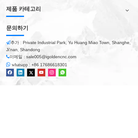
기.
제품 카테고리
3) 기판 가공 : 플라스틱 절연 화학 성분, PCB, 차체,
볼링 트랙, ABS, PP, PE 등
문의하기
4) 마감 아크릴, PVC, MDF, 유리, 플라스틱, 구리 및 알루미늄 등
의 연질 금속을 포함한다.
추가 : Private Industrial Park, Yu Huang Miao Town, Shanghe,

Ji'nan, Shandong
컨트롤러 : 대만 SYNTEC 컨트롤러는 최고의 컨트롤러 시스템 중
이메일 :
sale005@igoldencnc.com

하나입니다
CNC 기계
industryIts 가격은 성능은 새로운 스타터 운

:
+86 17686618301
whatsapp
영 배우는 아주 쉬운, 매우 안정적이고, 적합합니다.