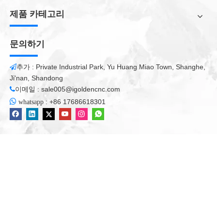
워크샵을위한 목재 가공 작업에 대해서는 점점 더 필수 불가결합
제품 카테고리
니다. 점점 더 많은 수의 기업이 시장 요구와 비용 압력에 직면하기
위해 CNC 기계로 업그레이드하고 있습니다. CNC Woodworking
Machineis는 특히 다양한 목재 종을 가공해야 할 때 사용 중이며
문의하기
플라스틱 또는 비철금속과 같은 다른 재료와 함께 자주 자주 사용
됩니다. 합판, 입자 보드 또는 MDF 패널과 같은 견고한 목재 또는
추가 : Private Industrial Park, Yu Huang Miao Town, Shanghe,

목재 재료는 밀링 (CNC 목공 기계), 톱질 또는 샌딩, 자동 및 직렬
Ji'nan, Shandong
생산 가능을 일괄 처리 할 수 ​​있습니다. 이를 통해 CNC 목공 기계
이메일 :
sale005@igoldencnc.com

의 사용이 단단한 목재 가공 (가구, 인테리어 디자인) 및 패널 가공

:
+86 17686618301
whatsapp
을 위해 건설 요소 (문, 창 등)를 생산할 수 있습니다. CNC 목재 가
공 기계를 사용하면 복잡한 악기의 생산을위한 매우 만족스럽고
비용 효율적인 결과가 매우 만족스럽고 비용 효율적이었습니다.
매개 변수 구성
기술
매개 변수
업무 공간
1300 * 2500 * 200mm.
축
ATC 9KW 공기 냉각 스핀들
인버터
이음금
Dorna 서보 모터 및 드라이버 1500W 및 Shimpo
모터
감속기