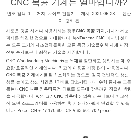
CNC 목공 기계는 얼마입니까?
번호 검색 :
1
저자 :사이트 편집기 게시: 2021-05-28 원산
지 :
강화 된
새로운 것을 사거나 사용하려는 경우
CNC 목공 기계
,
기계가 제조
과제를 해결할 것으로 기대합니다. IgolDencnc CNC 머시닝 센터
는 모든 크기의 제조업체를위한 모든 목공 기술을위한 세계 시장
선두 주자로부터 최첨단 기술을 제공합니다.
CNC Woodworking Machineis는 목재를 절단하고 성형하는 데 주
요한 효율적인 기계입니다. 최고의 이용을 가장 많이 사용합니다
CNC 목공 기계
폐기물을 최소화하는 것으로, 결국 전반적인 생산
성을 높이고 생산 시간을 10 배로 감소시킵니다. 수치 통제는 그를
돕는다
CNC 나무 라우터
특정 경로를 도구에 맞추려면 적절한 방향
을 제공합니다. A.의 크기
CNC 라우터
i
산업용 라우터보다 비교적
작 으면 소프트웨어를 사용하여 홈 컴퓨터와 쉽게 연결할 수 있습
니다 .Price : CN ¥ 77,170.80 - CN ¥ 83,601.70 / piece