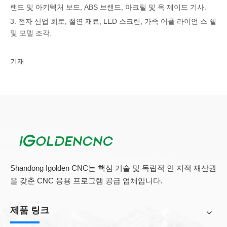
랜드 및 아키텍처 보드, ABS 브랜드, 아크릴 및 옥 제이드 기사.
3. 전자 산업 회로, 절연 재료, LED 스크린, 가족 어플 라이언 스 쉘
및 모델 조각.
기재
우리의
CNC 목공 기계
캐비닛 부품, 가구 및 가구 프레임, Dovetail
서랍, 맨틀, 장식용 조각, 3 차원 구호, 사실상 상상할 수있는 다른
것들을위한 다음 재료를 쉽게 처리 할 수 ​​있습니다.
제품 적용 :
나무 : 배플 상자, 비디오 게임 기계 캐비닛, 컴퓨터 테이블, 재봉틀
테이블, 악기.
장식 : 스크린, 웨이브 플레이트, 거대한 스케일 매달려, 광고 플레
Shandong Igolden CNC는 핵심 기술 및 독립적 인 지적 재산권
이트, 표시 만들기.
을 갖춘 CNC 응용 프로그램 공급 업체입니다.
목재 가공 작업에 사용됩니다
제품 링크
매우 유연한 용도로 인해 CNC Woodworking Machineis는 산업 및