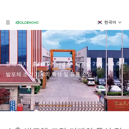
한국어
현재 위치:
홈페이지
»
소식
»
기술 기사
»
4 축
발포체 조각 기계의 특성 및 응용 산업