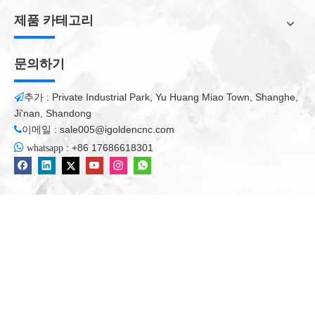
니다
제품 카테고리
OU.의 장점
4 축 거품 금형 조각 기계 :
문의하기
1) 이탈리아 HSD 공기 냉각 스핀들 : 세계의 최고 브랜드. 스핀들
속도 : 0-24000rpm.
추가 : Private Industrial Park, Yu Huang Miao Town, Shanghe,

2) 대만 델타 인버터 : 그것은 정격 토크의 150 %를 제로 속도로
Ji'nan, Shandong
출력 할 수 있으며, 위치 제어를위한 \"포인트 \"및 상대 거리 제어
이메일 :
sale005@igoldencnc.com

기능을 가질 수 있습니다.

:
+86 17686618301
whatsapp
3) 독일어 Siemens 서보 모터 : 높은 작업 효율 및 안정된 실행 약
속
4) Siemens 808D Advanced Controller : 패널 기반 디자인 철학
및 IP65의 보호 수준 덕분에 Sinumerik 808 시리즈는 가혹한 환경
에 이상적입니다.
5) T-SLOT 및 진공 테이블 : 격자와 T- 슬롯이있는 리지드 진공 테
이블은 진공 유지를 극대화하고 공작물을 제자리에 고정시킬 수
있습니다.
6) 회전 목마 (12) PCS 도구 매거진 : 12 공구 로타리 회전 목마의
사용은 빠른 생산 처리량을 증가 사이클 시간을 보장 도구의 변화