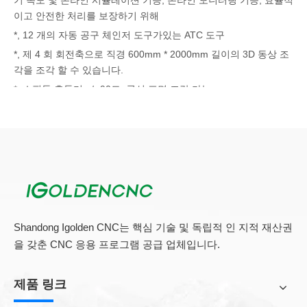
기 속도 및 온라인 시뮬레이션 기능, 온라인 모니터링 기능, 효율적
이고 안전한 처리를 보장하기 위해
*, 12 개의 자동 공구 체인저 도구가있는 ATC 도구
*, 제 4 회 회전축으로 직경 600mm * 2000mm 길이의 3D 동상 조
각을 조각 할 수 있습니다.
*. 스핀들 흔들며 +/- 90도, 곡선 표면 조각 가능
*. 플랫 소재 작업 크기 2000 * 3000mm.
해당 재료 :
나무, EPS (모든 종류의 거품) 및 비금속 재료.
1. 금형 산업 : 조각 다양한 대형 비금속 금형은 어떤 종류의 거품
(EPS) 금형, 목조 선박 모델, 목조 모델 항공 및 다른 목재 Mould.4
축 폼 절단 기계가 모든 종류의 모든 종류를 조각 할 수 있습니다.
Shandong Igolden CNC는 핵심 기술 및 독립적 인 지적 재산권
큰 비금속 금형.
을 갖춘 CNC 응용 프로그램 공급 업체입니다.
2.FOAM 산업 : 모든 종류의 거품 (EPS), 2D 및 3D 차원 처리를 조
각하고자를 수 있습니다.
제품 링크
3. 3 차원 : 4 개의 축이, 큰 직경 로타리가있는 경우, 광고 산업, 헝
겊 및 신발 산업을위한 3D 실린더 재료 및 금형 가공을 할 수 있습