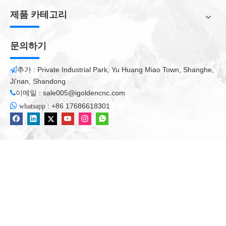
착되어 있습니다. 서비스 수명이 길고 안전하고 내구성이 뛰어나
제품 카테고리
며 안정적인 작업 성능이 있습니다. 강력하고 안정적인 수냉식 시
스템은 섬유 레이저 소스의 완벽한 작동을 보장합니다.
문의하기
휴대용 디자인. 자유로운 움직임을위한 바퀴가 달린 작고 인체 공
학적 디자인.
추가 : Private Industrial Park, Yu Huang Miao Town, Shanghe,

Ji'nan, Shandong
제조업체는 옵션 액세서리 목록을 제공합니다
이메일 :
sale005@igoldencnc.com

컴퓨터 : 시각적 작동, 마킹 소프트웨어 제어, 마킹 동작을 더 잘 완

:
+86 17686618301
whatsapp
성합니다.
회전식 고정물 : 주로 복잡한 공작물의 다른 각도의 어려운 처리 요
구 사항을 해결하고 평면 표시, 아크 표면 및 원형 회전 마킹 기능
이 있습니다.
CCD Visual Positioning System : 정확한 카메라 포지셔닝, 레이저
표시 용 제품의 자동 식별, 제품은 고정 장비없이 모든 각도로 배치
할 수 있습니다. 위치는 제한되지 않습니다.
동적 미러 : 곡선 표면 마킹, 경사 표면 표시, 스텝 표면 표시 등이