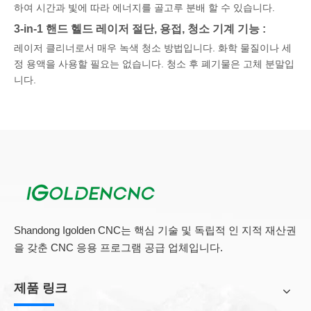
하여 시간과 빛에 따라 에너지를 골고루 분배 할 수 있습니다.
3-in-1 핸드 헬드 레이저 절단, 용접, 청소 기계 기능 :
레이저 클리너로서 매우 녹색 청소 방법입니다. 화학 물질이나 세
정 용액을 사용할 필요는 없습니다. 청소 후 폐기물은 고체 분말입
니다.
레이저 용접 기계로서 용접 솔기는 매끄럽고 아름답습니다. 연마
할 필요가없고, 변형 또는 용접 흉터가 없으며, 용접은 단단합니다.
시간을 절약하고 효율성을 향상시킵니다.
휴대용 레이저 절단기로서 작동하기가 매우 쉽고 다양한 유형의
금속을자를 수 있습니다.
휴대용 레이저 건은 휴대하기 쉽고 간단한 핸드 헬드 구성이 특징
입니다.
터치 스크린이 있습니다. 또한 터치 스크린으로 매개 변수를 쉽게
Shandong Igolden CNC는 핵심 기술 및 독립적 인 지적 재산권
전환하고 작업 중 작업을 단순화 할 수 있습니다. 무게는 0.7SKG
을 갖춘 CNC 응용 프로그램 공급 업체입니다.
입니다. 사용할 때 피곤하지 않을 것입니다.
전문 광섬유 레이저 소스, 낮은 오류율, 저전력 소비는 유지 보수가
제품 링크
없으며 조립하기 쉽습니다. 집회
특히 설계된 산업 상수 온도 수냉식 냉각기. 냉각기에는 필터가 장