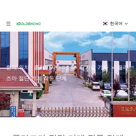
한국어
현재 위치:
홈페이지
»
소식
»
기술 기사
»
플라
즈마 절단 기계 작동 단계