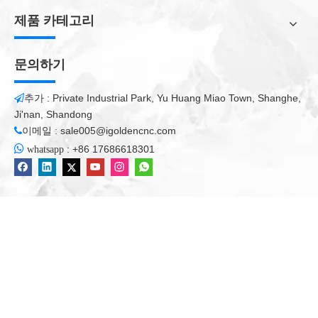
제품 카테고리
문의하기
추가 : Private Industrial Park, Yu Huang Miao Town, Shanghe,

Ji'nan, Shandong
이메일 :
sale005@igoldencnc.com


:
+86 17686618301
whatsapp