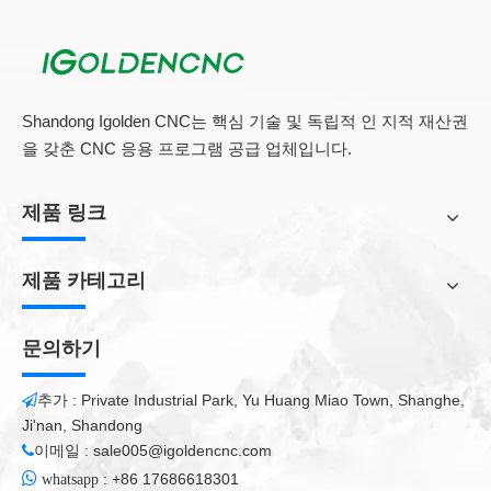
ABS, PVC, PES, 강철, 티타늄, 구리 및 기타 재료,기구, 통신 제품
, 위생 용도, 도구, 액세서리, 나이프, 안경 및 시계, 보석류, 자동차
부품, 수하물 버클, 요리기구, 스테인리스 스틸 제품 및 기타 산업.
애플리케이션 산업 :
Shandong Igolden CNC는 핵심 기술 및 독립적 인 지적 재산권
휴대폰 키패드, 플라스틱 반투명 키, 전자 부품, 통합 회로 (IC), 전
을 갖춘 CNC 응용 프로그램 공급 업체입니다.
기 기기, 통신 제품, 위생 도구, 도구, 액세서리, 나이프, 안경 및 시
계, 보석류, 자동차 부품, 수화물 버클, 스테인리스 스틸 제품. 그리
고 다른 산업.
제품 링크
제품 카테고리
우리에 대해
Shandong Igolden CNC Technology Co., Ltd. , 일본, 독일 등. 더
문의하기
많은 선택을 위해 우리를 방문해 주시기 바랍니다.
추가 : Private Industrial Park, Yu Huang Miao Town, Shanghe,

Ji'nan, Shandong
이메일 :
sale005@igoldencnc.com


:
+86 17686618301
whatsapp