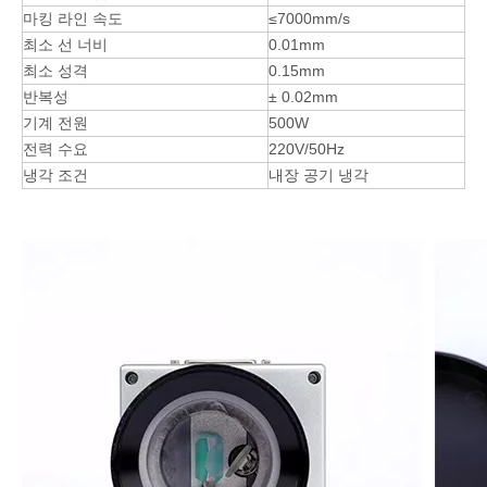
마킹 라인 속도
≤7000mm/s
최소 선 너비
0.01mm
최소 성격
0.15mm
반복성
± 0.02mm
기계 전원
500W
전력 수요
220V/50Hz
냉각 조건
내장 공기 냉각