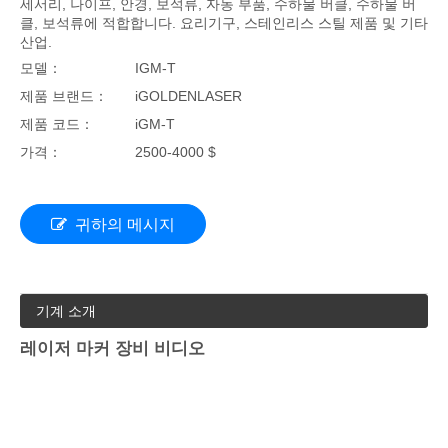
세서리, 나이프, 안경, 보석류, 자동 부품, 수하물 버클, 수하물 버
클, 보석류에 적합합니다. 요리기구, 스테인리스 스틸 제품 및 기타
산업.
모델：
IGM-T
제품 브랜드：
iGOLDENLASER
제품 코드：
iGM-T
가격：
2500-4000 $
귀하의 메시지
기계 소개
레이저 마커 장비 비디오