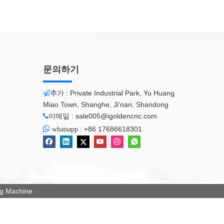
문의하기
추가 : Private Industrial Park, Yu Huang

Miao Town, Shanghe, Ji'nan, Shandong
이메일 :
sale005@igoldencnc.com


:
+86 17686618301
whatsapp
g Machine