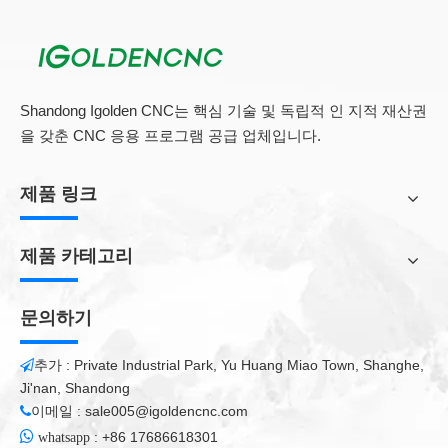
1. 스톤 워크 : 3D/2D 석재 조각, 엠보싱, 선 조각 절단, 가장자리
역전, 천연 돌, 화강암, 인공석, 묘비, 이정표, 세라믹 등
2. Die 산업 : 구리 조각, 알루미늄 조각, 금속 금형, 플라스틱 시
트, PVC 등
3. 헤비 컷 기계 피라미드 타입 석
Shandong Igolden CNC는 핵심 기술 및 독립적 인 지적 재산권
4. 보석 생산에 널리 사용됩니다.
을 갖춘 CNC 응용 프로그램 공급 업체입니다.
제품 링크
Shandong Igolden CNC Technology Co., Ltd. , 일본, 독일 등. 더
많은 선택을 위해 우리를 방문해 주시기 바랍니다.
제품 카테고리
문의하기
추가 : Private Industrial Park, Yu Huang Miao Town, Shanghe,

Ji'nan, Shandong
이메일 :
sale005@igoldencnc.com


:
+86 17686618301
whatsapp