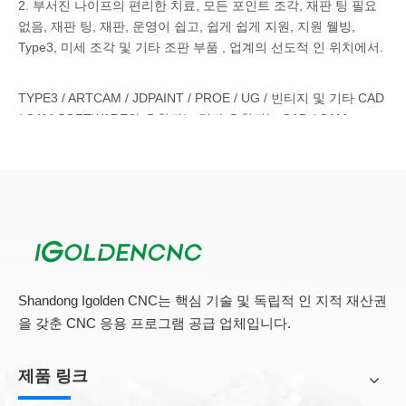
2. 부서진 나이프의 편리한 치료, 모든 포인트 조각, 재판 팅 필요
없음, 재판 팅, 재판, 운영이 쉽고, 쉽게 쉽게 지원, 지원 웰빙,
Type3, 미세 조각 및 기타 조판 부품 , 업계의 선도적 인 위치에서.
TYPE3 / ARTCAM / JDPAINT / PROE / UG / 빈티지 및 기타 CAD
/ CAM SOFTWARE와 호환되는 것과 호환되는 CAD / CAM
SOFTWARE.ENgraving 기계는 드로잉 소프트웨어를 사용합니다
: WEARAI 조각, TYPE3, FINE 조각 소프트웨어, MASTERCAM 금
형 소프트웨어, CAD, PRO / E, Corel 등
3. 정전 후 휴식 포인트와 연속 조각의 기능이 있습니다.
시간에 잘못된 코드 파일을 수정하는 기능이 있습니다.
자동 오류 수정 기능의 원점으로 돌아갑니다.
Shandong Igolden CNC는 핵심 기술 및 독립적 인 지적 재산권
을 갖춘 CNC 응용 프로그램 공급 업체입니다.
4, 전체 기계는 일체형 주조 구조, 강한 강성, 변형 없음, 수입 이중
너트 반 손전길, 가이드 레일, 고속 및 고정밀성을 보장합니다.
제품 링크
5. 대만에서 가져온 고정밀 자동 백래시 제거 볼 스크류를 채택하