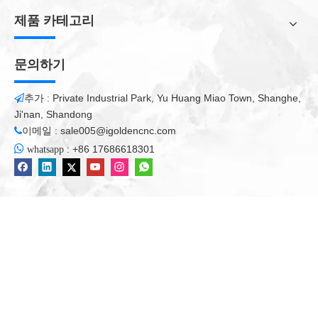
여 수입 커플 링으로 정확성을 향상시킵니다.
제품 카테고리
6, 최적화 된 바디 디자인, 선형 가이드 레일 (라운드 또는 사각형),
문의하기
긴 수명을 사용합니다.
추가 : Private Industrial Park, Yu Huang Miao Town, Shanghe,

7, 고속 냉각 주파수 변환 모터, 전력 거리, 강한 절단, 저소음, 고주
Ji'nan, Shandong
파, 긴 수명을 채택하여 장시간, 강력한 적응력, 고정밀 도로 연속
이메일 :
sale005@igoldencnc.com

적으로 작동 할 수 있습니다.

:
+86 17686618301
whatsapp
·
CNC 아크릴 커팅 머신
: 기계적 수단을 사용하고 더 큰 힘을 가지
고 있습니다. 처리 중에 기계적 공구를 사용하고 작업 피스에 직접
접촉하면 높은 정밀도를 얻을 수 없습니다. 그러나 두꺼운 아크릴
플레이트의 경우이 기계는 절단 또는 엠보싱 가공을 쉽게 완료 할
수 있습니다. 특히 아크릴 릴리프와 다른 깊이가있는 3D 조각의 경
우
CNC 아크릴 커팅 머신
더 많은 이점이 있습니다.
매개 변수 구성