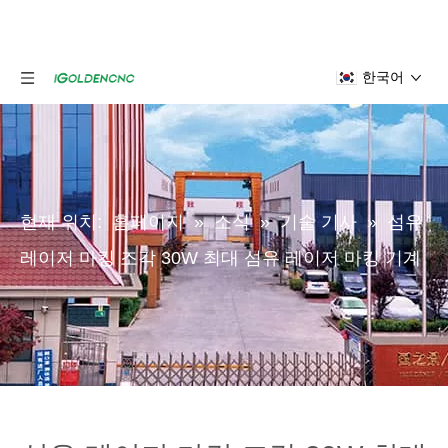
한국어
현재 위치:
홈페이지
»
소식
»
기술 기사
»
섬유
레이저 마킹 조각 30W 최대 섬유 레이저 마킹 기계