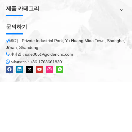
MasterCam은 그가 이것을 알고 있기 때문에 그가 가장 좋아하는
제품 카테고리
CAD / CAM이 될 것이지만 비용이 많이 듭니다.
동일한 작업을 수행 할 수있는 저렴한 CAD / CAM이 분명히있을
것입니다. 옷장 부품을 만들고 싶다면 진공 작업대가 적합합니다.
문의하기
그는 학교에서이 선택권이 없었기 때문에 모든 것에 양면 테이프
를 사용했습니다.
추가 : Private Industrial Park, Yu Huang Miao Town, Shanghe,

•경험:
Ji'nan, Shandong
이메일 :
sale005@igoldencnc.com

익명의 사람은 자신이 고급 기계와 소프트웨어 사용에 대한 광범
위한 경험을 가지고 있다고 썼습니다.

:
+86 17686618301
whatsapp
그러나 나는 어떤 보급형 기계도 모른다. 저는 Mastercam을 사용
하여 Fanuc을 프로그래밍하지만 5 년 전까지는 Busellato 대화 컨
트롤을 사용해 왔습니다.
간단한 것은 프로그래밍하기 쉽습니다. 유사한 부품을 프로그래밍
하여 특정 변수를 입력 할 수 있습니다.
이 장치는 캐비닛의 특정 부분과 함께 사용할 수 있으며 강력합니
다. 초보자에게는 학습이 훨씬 쉬워 보입니다.
g-code 기계 제조업체 등에서 제공합니다. 알고 싶은 내용을 파악
하는 데 시간이 더 오래 걸리며 일단 완료되면 매우 쉽고 프로그래