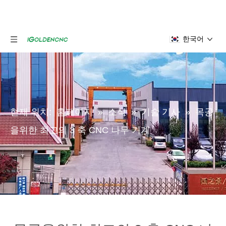
한국어
현재 위치:
홈페이지
»
소식
»
기술 기사
»
목공
을위한 최고의 3 축 CNC 나무 기계