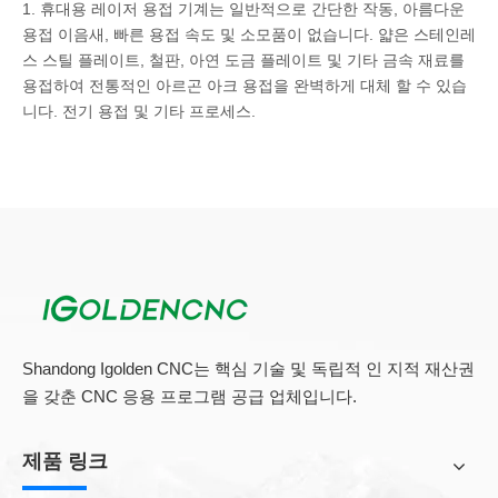
1. 휴대용 레이저 용접 기계는 일반적으로 간단한 작동, 아름다운
용접 이음새, 빠른 용접 속도 및 소모품이 없습니다. 얇은 스테인레
스 스틸 플레이트, 철판, 아연 도금 플레이트 및 기타 금속 재료를
용접하여 전통적인 아르곤 아크 용접을 완벽하게 대체 할 수 있습
니다. 전기 용접 및 기타 프로세스.
2. 휴대용 레이저 용접기는 캐비닛, 부엌 및 욕실, 계단 엘리베이
터, 선반, 오븐, 스테인레스 스틸 도어 및 창문 가공관, 배전 상자,
스테인레스 스틸 가전 제품 및 다른 산업.
삼.
핸드 헬드 레이저 용접
전통적인 용접보다 2-10 배 빠릅니다. 레
이저 용접기는 1 년에 적어도 2 개의 용접기를 절약 할 수 있습니
다. 핸드 헬드 레이저 용접의 용접 이음매는 부드럽고 아름답습니
다. 이는 후속 연삭 공정을 줄이고 많은 시간과 비용을 절약 할 수
Shandong Igolden CNC는 핵심 기술 및 독립적 인 지적 재산권
있습니다.
을 갖춘 CNC 응용 프로그램 공급 업체입니다.
4. 레이저 용접 공작물에는 변형이없고 용접 흉터가 없으며 용접은
제품 링크
회사입니다. 또한 레이저 용접 소모품은 거의 없으며 서비스 수명