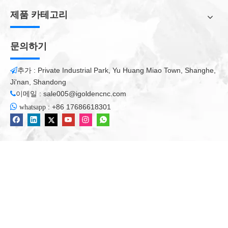
이 길다.
제품 카테고리
레이저 용접기 금속 CNC 작동 예방 조치
1. 핸드 헬드 레이저 용접 기계가 전문 교육을 받고 시스템 지표와
문의하기
버튼의 사용을 이해하고 가장 기본적인 장비 지식에 익숙해야합니
다.
추가 : Private Industrial Park, Yu Huang Miao Town, Shanghe,

Ji'nan, Shandong
이메일 :
sale005@igoldencnc.com

2. 휴대용 레이저 용접기 작업 전에 작동 와이어 슬롯을 점검하고

:
+86 17686618301
whatsapp
와이어가 손상되어 노출되지 않습니다. 로봇 본체, 외부 샤프트, 총
청소 스테이션, 물 냉각기는 잡화, 도구 등을 배치하는 것에서 엄격
하게 금지됩니다.
3. 설치 장소 주변에 화재 원본이나 알려지지 않은 액체가 없어야
합니다. 핸드 헬드 레이저 용접기는 고정밀 기기의 범주에 속합니
다. 일단 알려지지 않은 액체로 침투되거나 열린 화염에 의해 방해
받지 않으면 주요 위치의 부품이 다양한 정도가 손상됩니다.
핸드 헬드 레이저 용접기의 용접기 유지