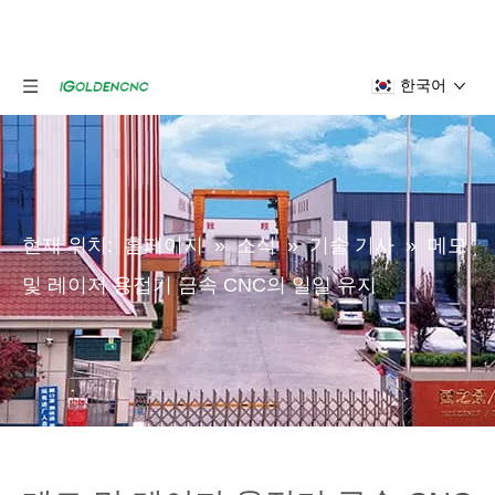
한국어
현재 위치:
홈페이지
»
소식
»
기술 기사
»
메모
및 레이저 용접기 금속 CNC의 일일 유지