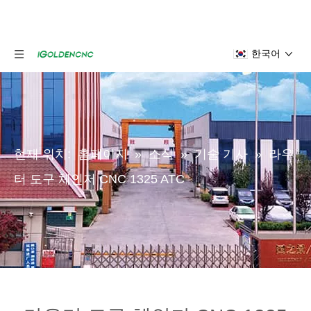
한국어
현재 위치:
홈페이지
»
소식
»
기술 기사
»
라우
터 도구 체인저 CNC 1325 ATC