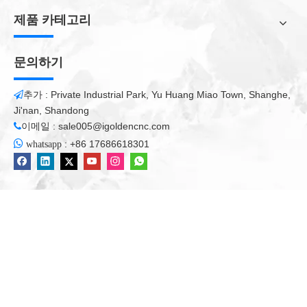
제품 카테고리
문의하기
추가 : Private Industrial Park, Yu Huang Miao Town, Shanghe,

목재 CNC 라우터의 유지 보수
Ji'nan, Shandong
1, CNC 목재 조각 건조 환기 장소에서 기밀로 (노출을 방지하기
이메일 :
sale005@igoldencnc.com

위해)

:
+86 17686618301
whatsapp
2,
목재 CNC 라우터
안전 접지 접지를 보장하려면 신뢰할 수있는
레귤레이터로 구성해야합니다.
3, 인터넷에 액세스하지 않고 컴퓨터에 대한 출력 파일로 CNC 목
재 조각 시스템
4, CNC 목재 조각 기계는 매달 한 번씩 유지 관리합니다 (추가 된
오일 양의 나사)
5, 잘 통합 된 장소에 배치 할 제어 상자는 작업을 고온 구역에 배
치 할 수 없습니다.
6, 일정 시간 내에 라인 CNC 목재 조각 기계가 느슨해 지는지 확인