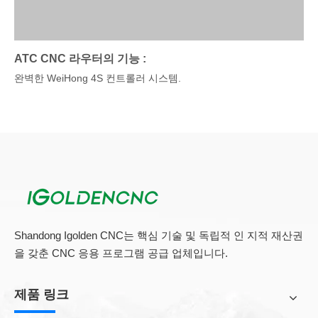
ATC CNC 라우터의 기능 :
완벽한 WeiHong 4S 컨트롤러 시스템.
서보 모터 및 드라이버, 높은 정밀도.
공구 위치를 쉽고 정확하게 설정하는 도구 설정 게이지
강력한 자동 공구 변경 9.0 KW 공랭식 스핀들은 효율적인 작동을
보장합니다.
수입 Hiwin Square 가이드 레일, 랙 및 피니언 전송, 고정밀 및 강
도
일회성 마무리 성형 후 기계 열처리를 전체 플레이트 용접 구조를
채택하십시오.
Shandong Igolden CNC는 핵심 기술 및 독립적 인 지적 재산권
기계는 고유 한 랙 이중 구조를 채택하여 기계의 안정성과 인장 강
을 갖춘 CNC 응용 프로그램 공급 업체입니다.
도를 향상시킵니다.
높은 유연한 케이블 재료는 장기간 반복되는 작동에서 기계를 쉽
제품 링크
게 파손 할 수 없도록합니다.