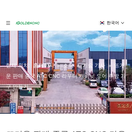
한국어
현재 위치:
홈페이지
»
소식
»
기술 기사
»
뜨거
운 판매 중국 ATC CNC 라우터 캐비닛 도어 주방 가
구 만들기