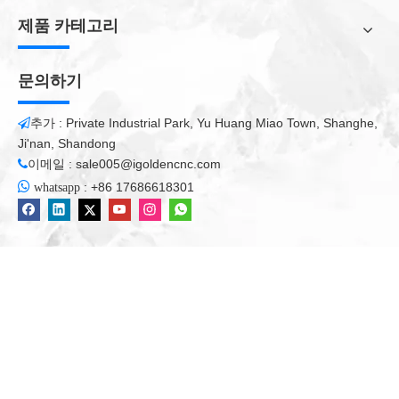
T- 슬롯 (클램프) 테이블 및 7.5kw 진공 펌프가있는 진공 테이블,
목공에 더 편리합니다.
제품 카테고리
자동 윤활 시스템은 기계 부품의 안정성을 보장합니다.
중단 점 메모리는 전원을 끄고 커터를 빼고 계속 작동 할 수 있습니
문의하기
다.
추가 : Private Industrial Park, Yu Huang Miao Town, Shanghe,

Ji'nan, Shandong
이메일 :
sale005@igoldencnc.com

신청
ATC CNC 라우터
:

:
+86 17686618301
whatsapp
1. 가구 : 캐비닛, 문, 창문과 같은 모든 종류의 가구 .beds eto
2. 사무실 가구 : 테이블, 의자, 소파, 스탠드 등
3. 로그인 : LED 빛, 벤딩 문자, PVC 절단, 아크릴 절단, 서명 문자
등
4. 금형 마킹 : 나무 금형, 신발 금형, 알루미늄 금형, 치아 금형 등
ATC CNC 라우터 세부 정보 :
진공 끈적한 디자인 50mm 흡착 구경, PVC 파이프 연결 씰링, 늦
게 실행하지 마십시오.