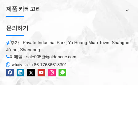
1. 큰 슬래브를 절단하기위한 긴 브리지 구조.
제품 카테고리
2. 큰 슬래브의 쉬운로드를위한 테이블 제목.
3. PLC 시스템에서 프로그램을 자동으로 자릅니다.
문의하기
4. X, Y, Z 축의 정확한 움직임 절단 정확도를 보장 +/- 0.2mm
5. 일본의 전기 부품 및 긴 서비스 시간.
추가 : Private Industrial Park, Yu Huang Miao Town, Shanghe,

Ji'nan, Shandong
6. 무거운 의무 및 안정적인 성능을위한 주철로 만든 주요 부품.
이메일 :
sale005@igoldencnc.com


:
+86 17686618301
whatsapp
다리는 부품을 보았습니다
돌 다리 톱
다리가 돌을 보았다
다리 절단기
모든 제품