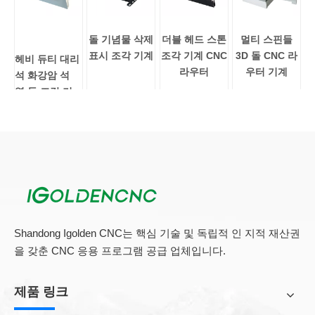
돌 기념물 삭제
더블 헤드 스톤
멀티 스핀들
표시 조각 기계
조각 기계 CNC
3D 돌 CNC 라
헤비 듀티 대리
라우터
우터 기계
석 화강암 석
영 돌 조각 기
계
우리는 전통적인 다리 절단 기계에 익숙해야합니다.
다리 톱
석재
가공기에서 인기있는 도구입니다. 그러나 산업용 업그레이드, 기
업 자동화 요구 사항에 따라 전통적인 브리지 절단기는 현대 가공
의 요구 사항을 충족 할 수 없었습니다. Yongda는 다양한 가공 시
장의 요구를 충족시키기 위해 각 주요한 석재 기업에 대해 돌 다리
Shandong Igolden CNC는 핵심 기술 및 독립적 인 지적 재산권
가 톱을 맞이했습니다. 기계에는 강력한 기능, 다목적, 작은 풋 프
을 갖춘 CNC 응용 프로그램 공급 업체입니다.
린트, 낮은 에너지 소비, 간단한 작동, 정확한 가공, 빠르고 편리한
다양한 기능의 변환이 있습니다. 하나의 장치가 여러 가지 필요를
제품 링크
충족시킵니다.
브리지 톱 부품 기능 :